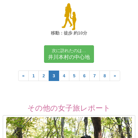
移動：徒歩 約10分
次に訪れたのは…
井川本村の中心地
«
1
2
3
4
5
6
7
8
»
その他の女子旅レポート