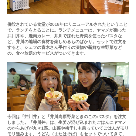
併設されている食堂が2018年にリニューアルされたということ
で、ランチをとることに。ランチメニューは、ヤマメが乗った
井川丼や、鹿肉カレー、井川で採れた野菜を使ったパスタな
ど、井川の地場の食材を楽しめるものばかり。セットで注文を
すると、シェフの青木さん手作りの漬物や新鮮な生野菜など
の、食べ放題のサービスがついてきます。
今回は『井川丼』と『井川高原野菜ときのこのパスタ』を注文
しました。『井川丼』は、生姜が混ぜ込まれたごはんにヤマメ
のからあげが丸々1匹。山菜や梅干しも乗っていてごはんがモリ
モリ進みます。うどん（またはそば）もセットでついてきて、