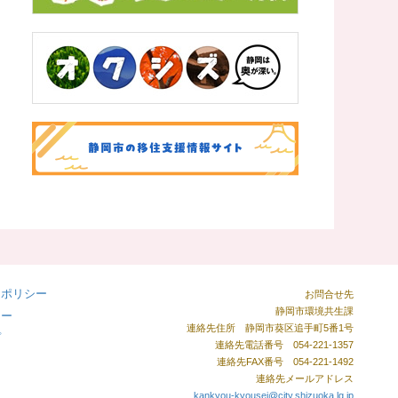
ーポリシー
お問合せ先
静岡市環境共生課
シー
連絡先住所 静岡市葵区追手町5番1号
プ
連絡先電話番号 054-221-1357
連絡先FAX番号 054-221-1492
連絡先メールアドレス
kankyou-kyousei@city.shizuoka.lg.jp