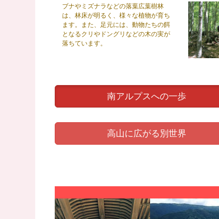
ブナやミズナラなどの落葉広葉樹林
は、林床が明るく、様々な植物が育ち
ます。また、足元には、動物たちの餌
となるクリやドングリなどの木の実が
落ちています。
南アルプスへの一歩
高山に広がる別世界