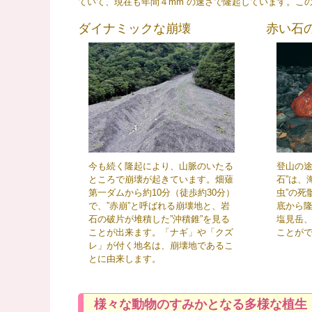
ていて、現在も年間４mm の速さで隆起しています。こ
ダイナミックな崩壊
赤い石
今も続く隆起により、山脈のいたる
登山の途
ところで崩壊が起きています。畑薙
石”は、
第一ダムから約10分（徒歩約30分）
虫”の死
で、”赤崩”と呼ばれる崩壊地と、岩
底から
石の破片が堆積した”沖積錐”を見る
塩見岳
ことが出来ます。「ナギ」や「クズ
ことが
レ」が付く地名は、崩壊地であるこ
とに由来します。
様々な動物のすみかとなる多様な植生