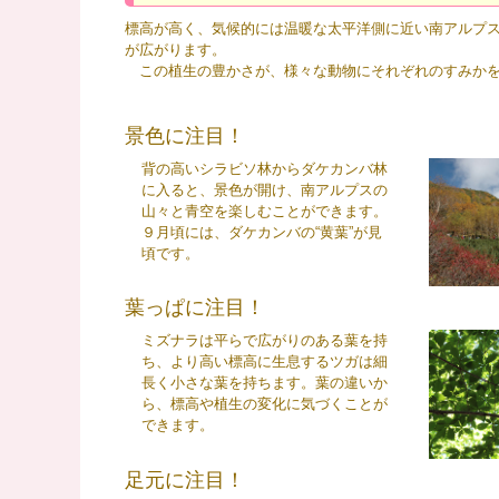
標高が高く、気候的には温暖な太平洋側に近い南アルプスで
が広がります。
この植生の豊かさが、様々な動物にそれぞれのすみかを
景色に注目！
背の高いシラビソ林からダケカンバ林
に入ると、景色が開け、南アルプスの
山々と青空を楽しむことができます。
９月頃には、ダケカンバの“黄葉”が見
頃です。
葉っぱに注目！
ミズナラは平らで広がりのある葉を持
ち、より高い標高に生息するツガは細
長く小さな葉を持ちます。葉の違いか
ら、標高や植生の変化に気づくことが
できます。
足元に注目！