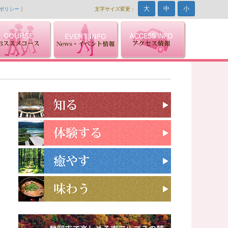
大
中
小
ポリシー
｜
文字サイズ変更：