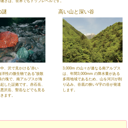
の速さは、世界でもトップレベルです。
の謎
高い山と深い谷
中、沢で見かける”赤い
3,000m の山々が連なる南アルプス
海洋性の微生物である”放散
は、年間3,000mm の降水量がある
骸の塊で、南アルプスが海
多雨地域であるため、山を河川が削
隆起した証拠です。赤石岳、
り込み、谷底の狭いV字の谷が発達
、悪沢岳、聖岳などでも見る
します。
できます。