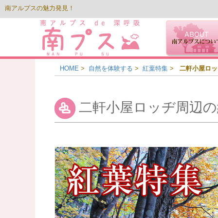
南アルプスの魅力発見！
HOME
>
自然を体験する
>
紅葉特集
>
二軒小屋ロッ
二軒小屋ロッヂ周辺の