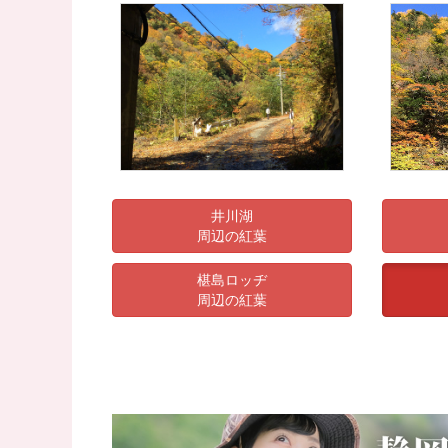
井川湖
周辺の紅葉
椹島ロッヂ
周辺の紅葉