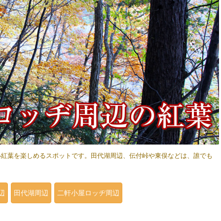
い紅葉を楽しめるスポットです。田代湖周辺、伝付峠や東俣などは、誰でも
辺
田代湖周辺
二軒小屋ロッヂ周辺