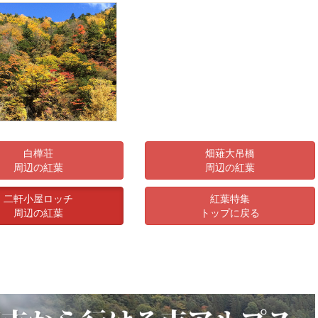
白樺荘
畑薙大吊橋
周辺の紅葉
周辺の紅葉
二軒小屋ロッチ
紅葉特集
周辺の紅葉
トップに戻る