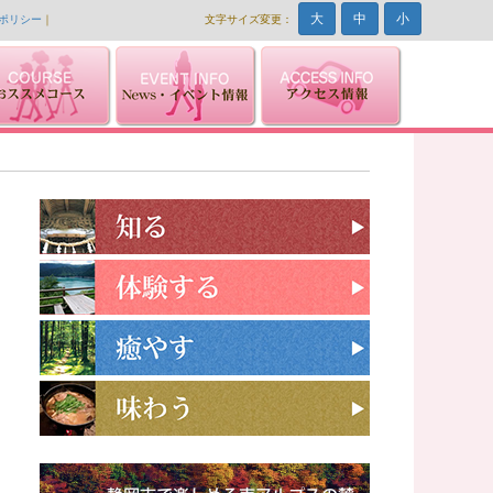
大
中
小
ポリシー
｜
文字サイズ変更：