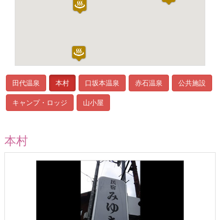
田代温泉
本村
口坂本温泉
赤石温泉
公共施設
キャンプ・ロッジ
山小屋
本村