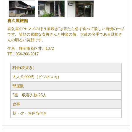
喜久屋旅館
喜久屋の“ヤマメのほう葉焼き”は来たら必ず食べて欲しい自慢の一品
です。笑顔の素敵な女将さんと神楽の笛、太鼓の名手である旦那さ
んの明るい笑顔です。
住所：静岡市葵区井川1072
TEL:054-260-2017
料金(税抜き）
大人:9,000円（ビジネス向）
部屋数
5室 収容人数/25人
食事
朝・夕・お弁当付き