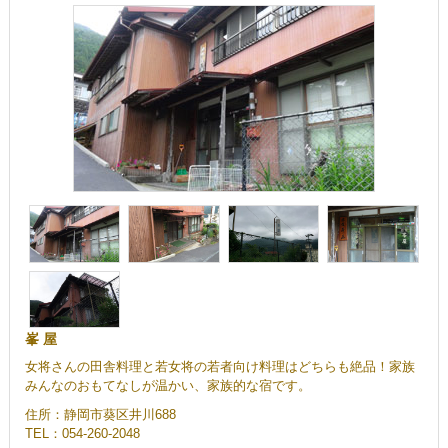
峯 屋
女将さんの田舎料理と若女将の若者向け料理はどちらも絶品！家族
みんなのおもてなしが温かい、家族的な宿です。
住所：静岡市葵区井川688
TEL：054-260-2048