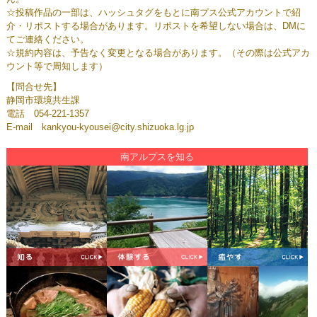
☆投稿作品の一部は、ハッシュタグをもとに南プス公式アカウントで紹
介・リポストする場合があります。リポストを希望しない場合は、DMに
てご連絡ください。
☆規約内容は、予告なく変更となる場合があります。（その際は公式アカ
ウント等で周知します）
【問合せ先】
静岡市環境共生課
電話 054-221-1357
E-mail kankyou-kyousei@city.shizuoka.lg.jp
南アルプスを知る