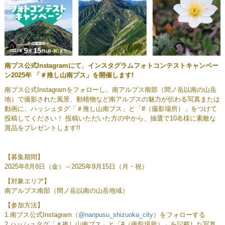
南プス公式Instagramにて、インスタグラムフォトコンテストキャンペー
ン2025年 「＃推し山南プス」を開催します!
南プス公式Instagramをフォローし、南アルプス南部（間ノ岳以南の山岳
地）で撮影された風景、動植物など南アルプスの魅力が伝わる写真または
動画に、ハッシュタグ「＃推し山南プス」と「#（撮影場所）」をつけて
投稿してください！ 投稿いただいた方の中から、抽選で10名様に素敵な
賞品をプレゼントします!!
【募集期間】
2025年8月8日（金）～2025年9月15日（月・祝）
【対象エリア】
南アルプス南部（間ノ岳以南の山岳地域）
【参加方法】
1.南プス公式Instagram（
@nanpusu_shizuoka_city
）をフォローする
2.ハッシュタグ「＃推し山南プス」と「#（撮影場所）」を記載した写真