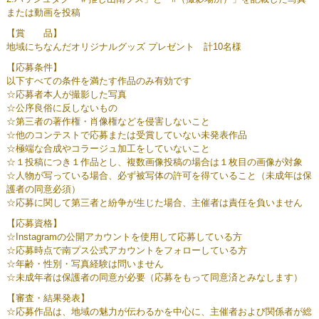
または動画を投稿
【賞 品】
地域にちなんだオリジナルグッズ プレゼント 計10名様
【応募条件】
以下すべての条件を満たす作品のみ有効です
☆応募者本人が撮影した写真
☆公序良俗に反しないもの
☆第三者の著作権・肖像権などを侵害しないこと
☆他のコンテストで応募または受賞していない未発表作品
☆極端な合成やコラージュ加工をしていないこと
☆１投稿につき１作品とし、複数画像投稿の場合は１枚目の画像が対象
☆人物が写っている場合、必ず被写体の許可を得ていること（未成年は保
護者の同意必須）
☆応募に関して第三者と紛争が生じた場合、主催者は責任を負いません
【応募資格】
☆Instagramの公開アカウントを使用して応募している方
☆応募時点で南プス公式アカウントをフォローしている方
☆年齢・性別・写真経験は問いません
☆未成年者は保護者の同意が必要（応募をもって同意済とみなします）
【審査・結果発表】
☆応募作品は、地域の魅力が伝わるかを中心に、主催者および関係者が総