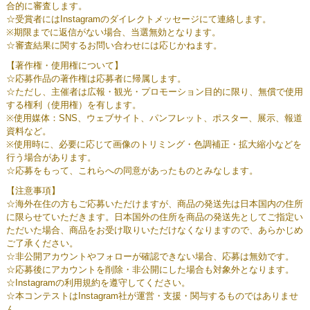
合的に審査します。
☆受賞者にはInstagramのダイレクトメッセージにて連絡します。
※期限までに返信がない場合、当選無効となります。
☆審査結果に関するお問い合わせには応じかねます。
【著作権・使用権について】
☆応募作品の著作権は応募者に帰属します。
☆ただし、主催者は広報・観光・プロモーション目的に限り、無償で使用
する権利（使用権）を有します。
※使用媒体：SNS、ウェブサイト、パンフレット、ポスター、展示、報道
資料など。
※使用時に、必要に応じて画像のトリミング・色調補正・拡大縮小などを
行う場合があります。
☆応募をもって、これらへの同意があったものとみなします。
【注意事項】
☆海外在住の方もご応募いただけますが、商品の発送先は日本国内の住所
に限らせていただきます。日本国外の住所を商品の発送先としてご指定い
ただいた場合、商品をお受け取りいただけなくなりますので、あらかじめ
ご了承ください。
☆非公開アカウントやフォローが確認できない場合、応募は無効です。
☆応募後にアカウントを削除・非公開にした場合も対象外となります。
☆Instagramの利用規約を遵守してください。
☆本コンテストはInstagram社が運営・支援・関与するものではありませ
ん。