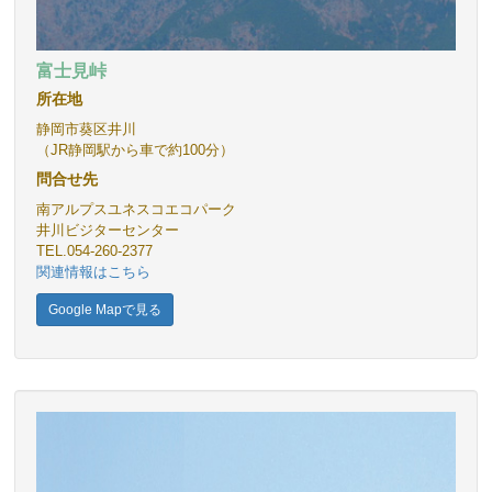
富士見峠
所在地
静岡市葵区井川
（JR静岡駅から車で約100分）
問合せ先
南アルプスユネスコエコパーク
井川ビジターセンター
TEL.054-260-2377
関連情報はこちら
Google Mapで見る