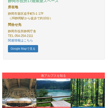
静岡市役所
17階展望スペース
所在地
静岡市葵区追手町5-1 17F
（JR静岡駅から徒歩で約10分）
問合せ先
静岡市役所静岡庁舎
TEL.054-254-2111
関連情報はこちら
Google Mapで見る
南アルプスを知る