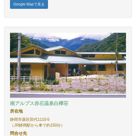
Google Mapで見る
南アルプス赤石温泉
白樺荘
所在地
静岡市葵区田代1110-5
（JR静岡駅から車で約150分）
問合せ先