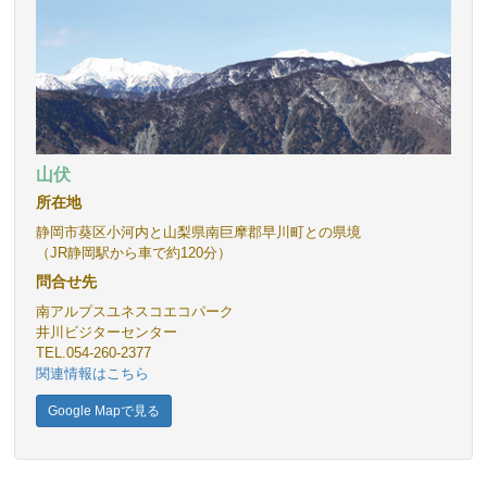
山伏
所在地
静岡市葵区小河内と山梨県南巨摩郡早川町との県境
（JR静岡駅から車で約120分）
問合せ先
南アルプスユネスコエコパーク
井川ビジターセンター
TEL.054-260-2377
関連情報はこちら
Google Mapで見る