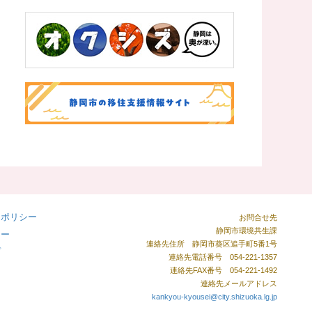
ーポリシー
お問合せ先
静岡市環境共生課
シー
連絡先住所 静岡市葵区追手町5番1号
プ
連絡先電話番号 054-221-1357
連絡先FAX番号 054-221-1492
連絡先メールアドレス
kankyou-kyousei@city.shizuoka.lg.jp