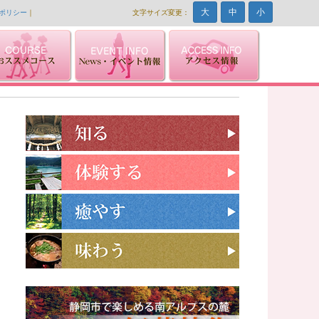
大
中
小
ポリシー
｜
文字サイズ変更：