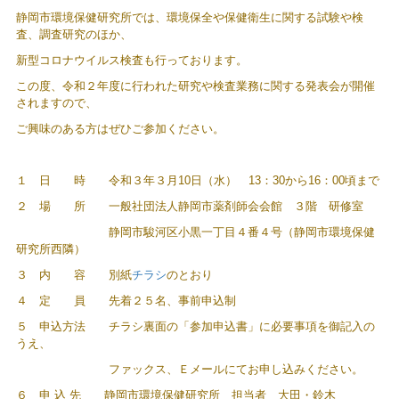
静岡市環境保健研究所では、環境保全や保健衛生に関する試験や検
査、調査研究のほか、
新型コロナウイルス検査も行っております。
この度、令和２年度に行われた研究や検査業務に関する発表会が開催
されますので、
ご興味のある方はぜひご参加ください。
１ 日 時 令和３年３月
10
日（水）
13
：
30
から
16
：
00
頃まで
２ 場 所 一般社団法人静岡市薬剤師会会館 ３階 研修室
静岡市駿河区小黒一丁目４番４号（静岡市環境保健
研究所西隣）
３ 内 容 別紙
チラシ
のとおり
４ 定 員 先着２５名、事前申込制
５ 申込方法 チラシ裏面の「参加申込書」に必要事項を御記入の
うえ、
ファックス、Ｅメールにてお申し込みください。
６ 申 込 先 静岡市環境保健研究所 担当者 大田・鈴木