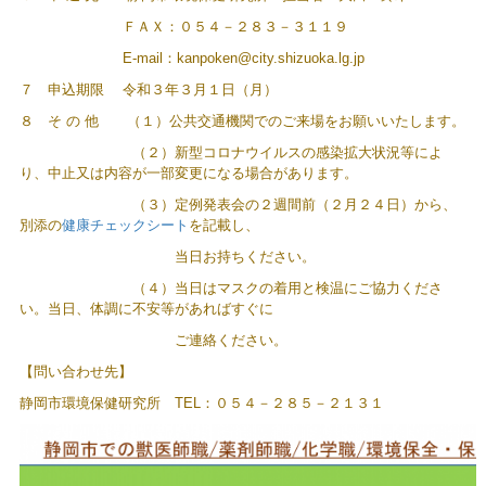
ＦＡＸ：０５４－２８３－３１１９
E-mail
：
kanpoken@city.shizuoka.lg.jp
７ 申込期限 令和３年３月１日（月）
８ そ の 他 （１）公共交通機関でのご来場をお願いいたします。
（２）新型コロナウイルスの感染拡大状況等によ
り、中止又は内容が一部変更になる場合があります。
（３）定例発表会の２週間前（２月２４日）から、
別添の
健康チェックシート
を記載し、
当日お持ちください。
（４）当日はマスクの着用と検温にご協力くださ
い。当日、体調に不安等があればすぐに
ご連絡ください。
【問い合わせ先】
静岡市環境保健研究所 TEL：０５４－２８５－２１３１