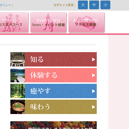
大
中
小
ポリシー
｜
文字サイズ変更：