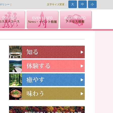
大
中
小
ポリシー
｜
文字サイズ変更：