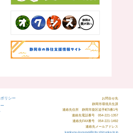
ーポリシー
お問合せ先
静岡市環境共生課
シー
連絡先住所 静岡市葵区追手町5番1号
プ
連絡先電話番号 054-221-1357
連絡先FAX番号 054-221-1492
連絡先メールアドレス
kankyou-kyousei@city.shizuoka.lg.jp