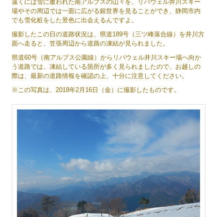
遠くには雪に覆われた南アルプスの山々を、リバウェル井川スキー
場やその周辺では一面に広がる銀世界を見ることができ、静岡市内
でも雪化粧をした景色に出会えるんですよ。
撮影したこの日の道路状況は、県道189号（三ツ峰落合線）を井川方
面へ走ると、笠張周辺から道路の凍結が見られました。
県道60号（南アルプス公園線）からリバウェル井川スキー場へ向か
う道路では、凍結している箇所が多く見られましたので、お越しの
際は、最新の道路情報を確認の上、十分に注意してください。
※この写真は、2018年2月16日（金）に撮影したものです。