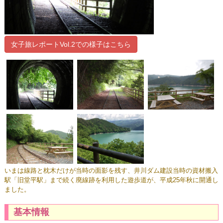
女子旅レポートVol.2での様子はこちら
いまは線路と枕木だけが当時の面影を残す、井川ダム建設当時の資材搬入
駅「旧堂平駅」まで続く廃線跡を利用した遊歩道が、平成25年秋に開通し
ました。
基本情報