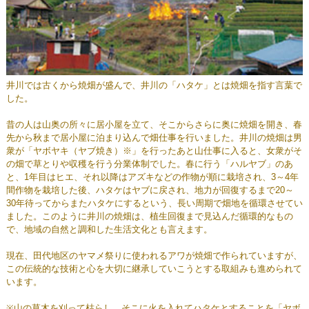
井川では古くから焼畑が盛んで、井川の「ハタケ」とは焼畑を指す言葉で
した。
昔の人は山奥の所々に居小屋を立て、そこからさらに奥に焼畑を開き、春
先から秋まで居小屋に泊まり込んで畑仕事を行いました。井川の焼畑は男
衆が「ヤボヤキ（ヤブ焼き）※」を行ったあと山仕事に入ると、女衆がそ
の畑で草とりや収穫を行う分業体制でした。春に行う「ハルヤブ」のあ
と、1年目はヒエ、それ以降はアズキなどの作物が順に栽培され、3～4年
間作物を栽培した後、ハタケはヤブに戻され、地力が回復するまで20～
30年待ってからまたハタケにするという、長い周期で畑地を循環させてい
ました。このように井川の焼畑は、植生回復まで見込んだ循環的なもの
で、地域の自然と調和した生活文化とも言えます。
現在、田代地区のヤマメ祭りに使われるアワが焼畑で作られていますが、
この伝統的な技術と心を大切に継承していこうとする取組みも進められて
います。
※山の草木を刈って枯らし、そこに火を入れてハタケとすることを「ヤボ