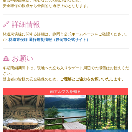
積雪や路面凍結、落石などの危険があるため、
安全確保の観点から全面的な通行止めとなります。
🔗 詳細情報
林道東俣線に関する詳細は、静岡市公式ホームページをご確認ください。
👉
林道東俣線 通行規制情報（静岡市公式サイト）
🙏 お願い
冬期閉鎖期間中は、現地への立ち入りやゲート周辺での滞留はお控えくだ
さい。
登山者の皆様の安全確保のため、
ご理解とご協力をお願いいたします。
南アルプスを知る