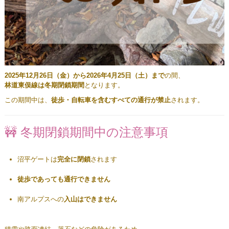
2025年12月26日（金）から2026年4月25日（土）まで
の間、
林道東俣線は冬期閉鎖期間
となります。
この期間中は、
徒歩・自転車を含むすべての通行が禁止
されます。
🚧 冬期閉鎖期間中の注意事項
沼平ゲートは
完全に閉鎖
されます
徒歩であっても通行できません
南アルプスへの
入山はできません