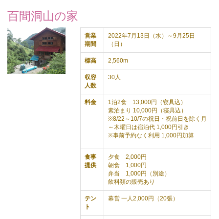
百間洞山の家
営業
2022年7月13日（水）～9月25日
期間
（日）
標高
2,560m
収容
30人
人数
料金
1泊2食 13,000円（寝具込）
素泊まり 10,000円（寝具込）
※8/22～10/7の祝日・祝前日を除く月
～木曜日は宿泊代 1,000円引き
※事前予約なく利用 1,000円加算
食事
夕食 2,000円
提供
朝食 1,000円
弁当 1,000円（別途）
飲料類の販売あり
テン
幕営 一人2,000円（20張）
ト