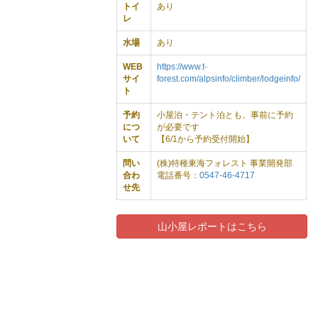
トイ
あり
レ
水場
あり
WEB
https://www.t-
サイ
forest.com/alpsinfo/climber/lodgeinfo/
ト
予約
小屋泊・テント泊とも、事前に予約
につ
が必要です
いて
【6/1から予約受付開始】
問い
(株)特種東海フォレスト 事業開発部
合わ
電話番号：
0547-46-4717
せ先
山小屋レポートはこちら