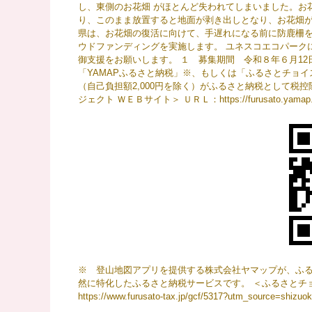
し、東側のお花畑 がほとんど失われてしまいました。お
り、このまま放置すると地面が剥き出しとなり、お花畑が
県は、お花畑の復活に向けて、手遅れになる前に防鹿柵
ウドファンディングを実施します。 ユネスコエコパーク
御支援をお願いします。 １ 募集期間 令和８年６月12日（金
「YAMAPふるさと納税」※、もしくは「ふるさとチョイ
（自己負担額2,000円を除く）がふるさと納税として税
ジェクト ＷＥＢサイト＞ ＵＲＬ：https://furusato.yamap.com
※ 登山地図アプリを提供する株式会社ヤマップが、ふ
然に特化したふるさと納税サービスです。 ＜ふるさとチョ
https://www.furusato-tax.jp/gcf/5317?utm_source=shi