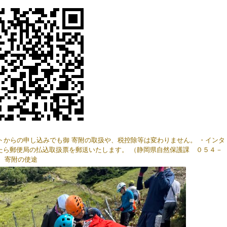
トからの申し込みでも御 寄附の取扱や、税控除等は変わりません。 ・インタ
たら郵便局の払込取扱票を郵送いたします。 （静岡県自然保護課 ０５４－
） ４ 寄附の使途