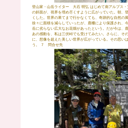
登山家・山岳ライター 大石 明弘 はじめて南アルプス
の斜面が、視界を埋め尽くすように広がっていた。朝、
くした。世界の果てまで行かなくても、奇跡的な自然の風
徐々に面積を減らしていったが、鹿柵により保護され、今
岳に劣らない広大なお花畑があったという。だが今は、鹿
あの感動を、私は三伏峠でも受けてみたい。さらに、その
に、想像を超えた美しい世界が広がっている。その思い
う。 ７ 問合せ先