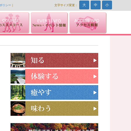
大
中
小
ポリシー
｜
文字サイズ変更：