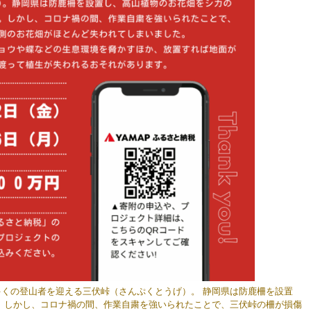
くの登山者を迎える三伏峠（さんぷくとうげ）。 静岡県は防鹿柵を設置
 しかし、コロナ禍の間、作業自粛を強いられたことで、三伏峠の柵が損傷