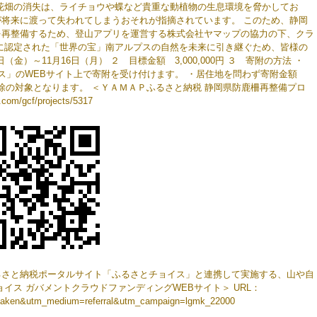
花畑の消失は、ライチョウや蝶など貴重な動植物の生息環境を脅かしてお
将来に渡って失われてしまうおそれが指摘されています。 このため、静岡
を再整備するため、登山アプリを運営する株式会社ヤマップの協力の下、クラ
に認定された「世界の宝」南アルプスの自然を未来に引き継ぐため、皆様の
）～11月16日（月） ２ 目標金額 3,000,000円 ３ 寄附の方法 ・
ス」のWEBサイト上で寄附を受け付けます。 ・居住地を問わず寄附金額
控除の対象となります。 ＜ＹＡＭＡＰふるさと納税 静岡県防鹿柵再整備プロ
/gcf/projects/5317
るさと納税ポータルサイト「ふるさとチョイス」と連携して実施する、山や自
イス ガバメントクラウドファンディングWEBサイト＞ URL：
zuokaken&utm_medium=referral&utm_campaign=lgmk_22000