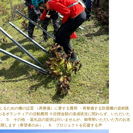
るための柵の設置 （再整備）に要する費用 ・再整備する防鹿柵の資材購
わるボランティアの活動費用 ※目標金額の達成状況に関わらず、いただいた
。 ５ その他 ・返礼品の提供は行いませんが、御寄附いただいた方のお名
開します（希望者のみ）。 ６ プロジェクトを応援する声