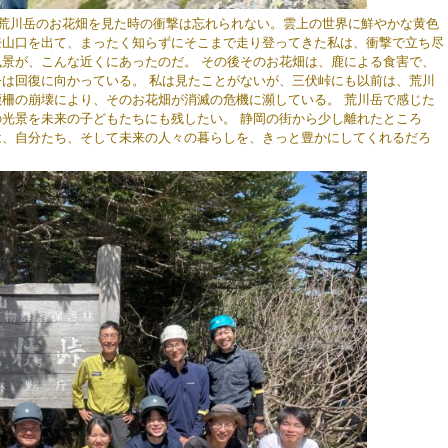
・荒川岳のお花畑を見た時の衝撃は忘れられない。雲上の世界に鮮やかな黄色
登山口を出て、まったく知らずにそこまで走り登ってきた私は、衝撃で立ち尽
景が、こんな近くにあったのだ。 その後そのお花畑は、鹿による食害で、
は回復に向かっている。 私は見たことがないが、三伏峠にも以前は、荒川
柵の崩壊により、そのお花畑が消滅の危機に瀕している。 荒川岳で感じた
光景を未来の子どもたちにも残したい。 静岡の街から少し離れたところ
は、自分たち、そして未来の人々の暮らしを、きっと豊かにしてくれるだろ